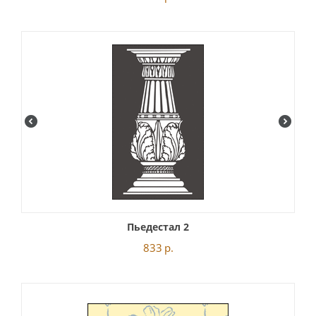
Пьедестал 2
833
р.