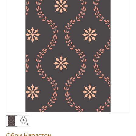
Обои Чарлстон