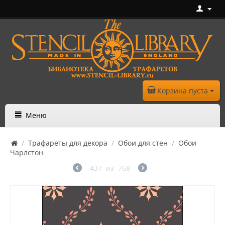
Корзина пуста
Меню
/
Трафареты для декора
/
Обои для стен
/
Обои
Чарлстон
437
из
768