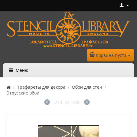
Корзина пуста
Меню
/
Трафареты для декора
/
Обои для стен
/
Этрусские обои
754
из
768