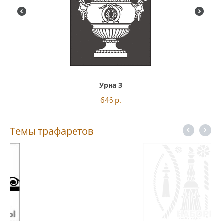
Урна 3
646
р.
Темы трафаретов