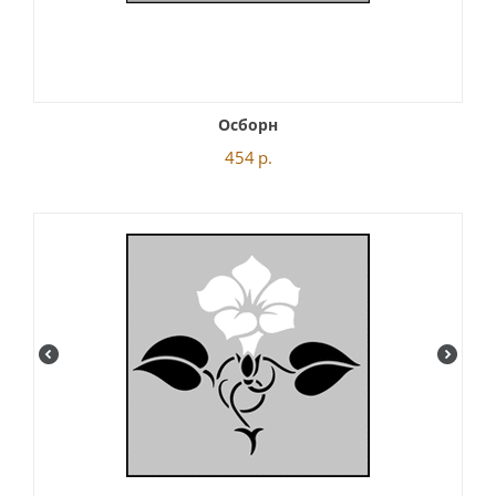
Осборн
454
р.