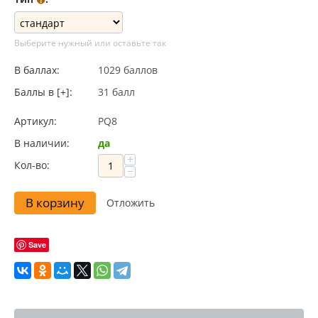
Выберите нужный или оставьте так
В баллах:
1029 баллов
Баллы в [+]:
31 балл
Артикул:
PQ8
В наличии:
да
+
Кол-во:
−
В корзину
Отложить
Save