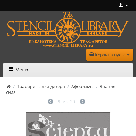
Корзина пуста
Меню
/
Трафареты для декора
/
Афоризмы
/
Знание -
сила
9
из
20