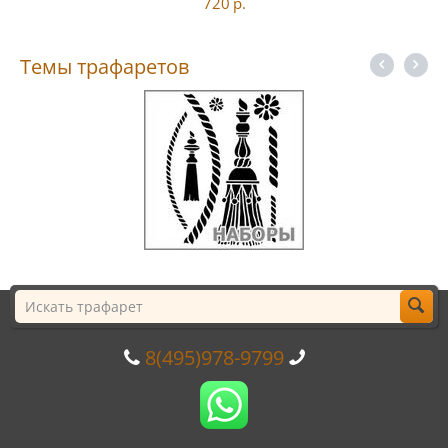
720
р.
Темы трафаретов
8(495)978-9799