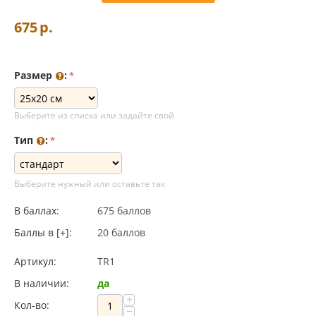
675
р.
Размер
:
Выберите из списка или задайте свой
Тип
:
Выберите нужный или оставьте так
В баллах:
675 баллов
Баллы в [+]:
20 баллов
Артикул:
TR1
В наличии:
да
+
Кол-во:
−