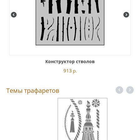
Конструктор стволов
913
р.
Темы трафаретов