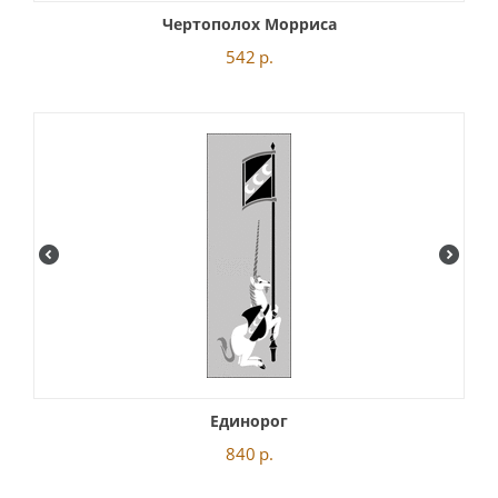
Чертополох Морриса
542
р.
Единорог
840
р.