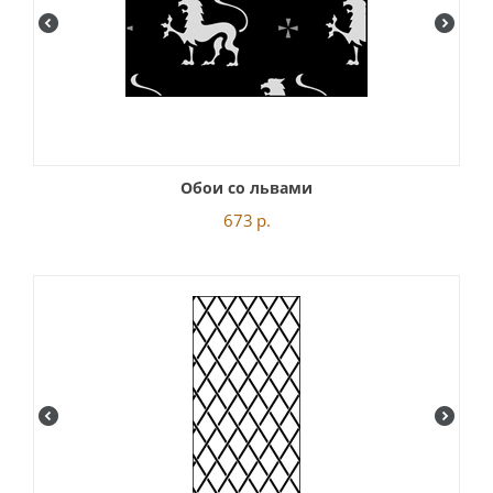
Обои со львами
673
р.