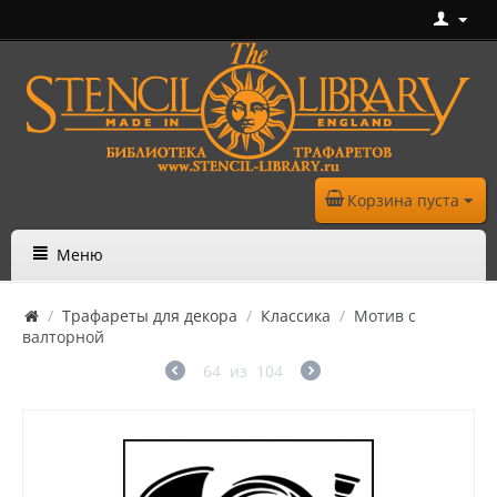
Корзина пуста
Меню
/
Трафареты для декора
/
Классика
/
Мотив с
валторной
64
из
104