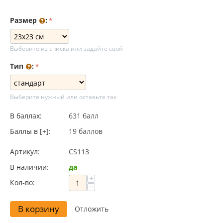
Размер
:
Выберите из списка или задайте свой
Тип
:
Выберите нужный или оставьте так
В баллах:
631 балл
Баллы в [+]:
19 баллов
Артикул:
CS113
В наличии:
да
+
Кол-во:
−
В корзину
Отложить