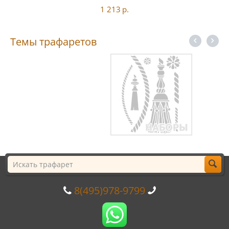
1 213
р.
Темы трафаретов
8(495)978-9799