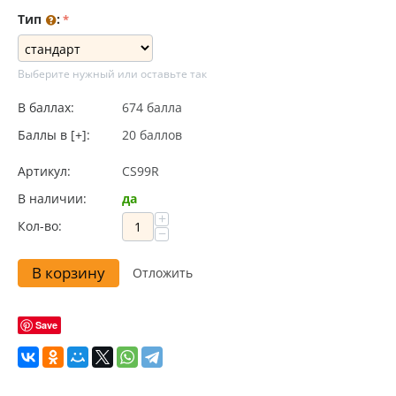
Тип
:
Выберите нужный или оставьте так
В баллах:
674 балла
Баллы в [+]:
20 баллов
Артикул:
CS99R
В наличии:
да
+
Кол-во:
−
В корзину
Отложить
Save