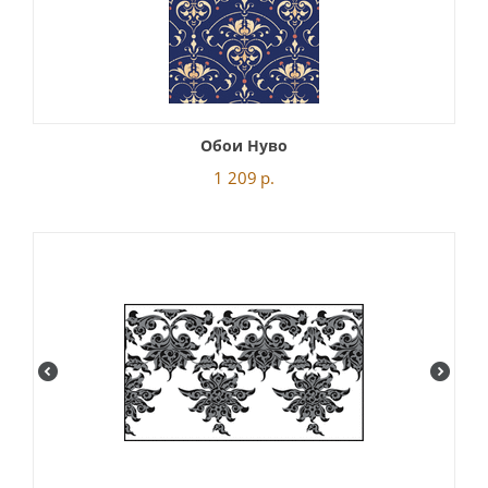
Обои Нуво
1 209
р.