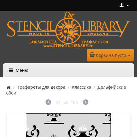
Корзина пуста
Меню
/
Трафареты для декора
/
Классика
/
Дельфийские
обои
31
из
104