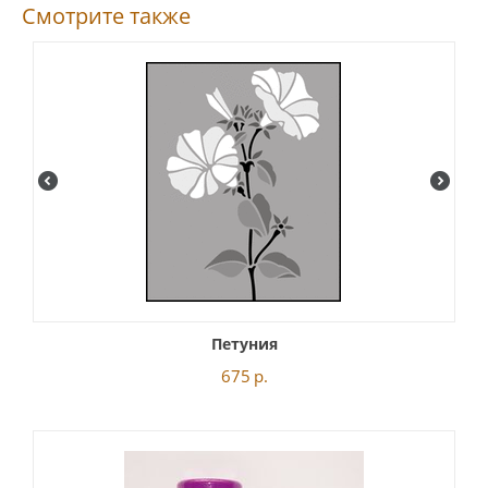
Смотрите также
Петуния
675
р.