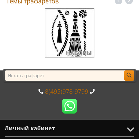
Темы трафаретов
8(495)978-9799
Личный кабинет