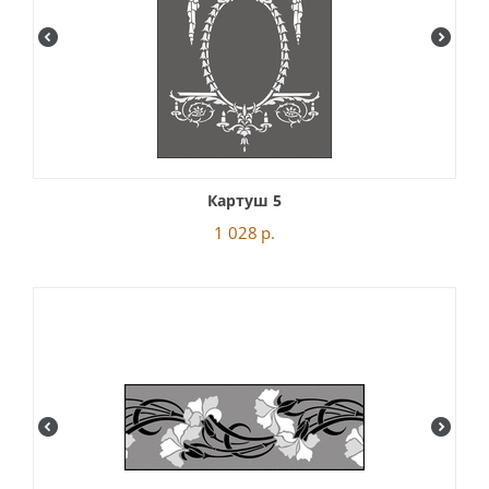
Картуш 5
1 028
р.