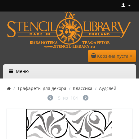
Корзина пуста
Меню
/
Трафареты для декора
/
Классика
/
Аудслей
5
из
104