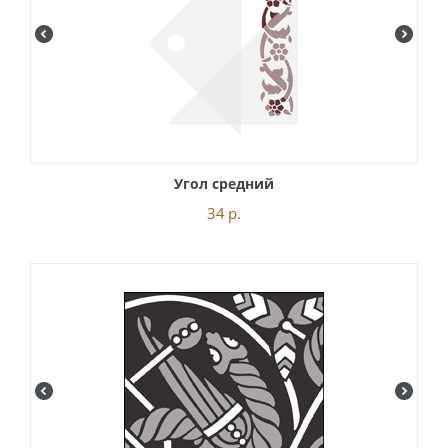
Угол средний
34
р.