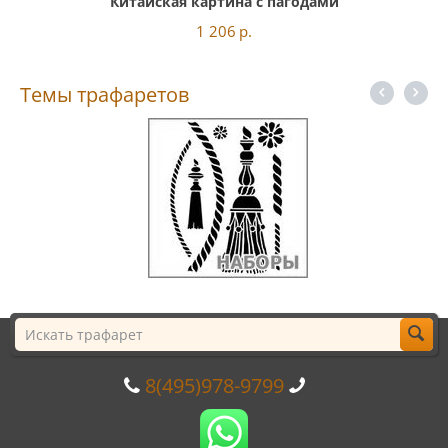
Китайская картина с пагодами
1 206
р.
Темы трафаретов
8(495)978-9799