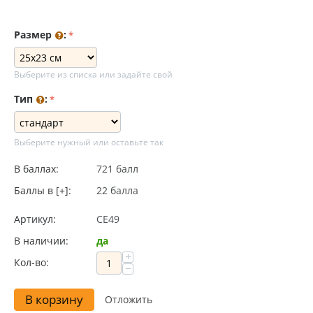
Размер
:
Выберите из списка или задайте свой
Тип
:
Выберите нужный или оставьте так
В баллах:
721 балл
Баллы в [+]:
22 балла
Артикул:
CE49
В наличии:
да
+
Кол-во:
−
В корзину
Отложить