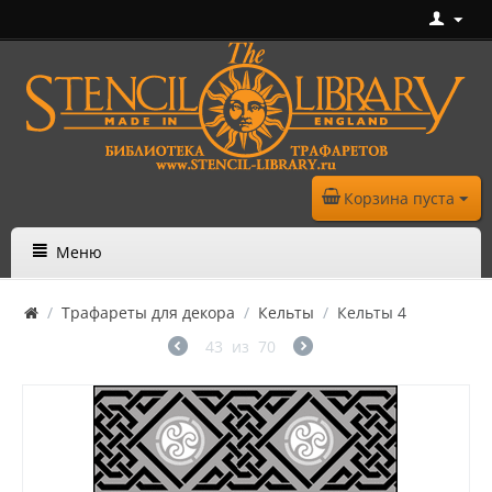
Корзина пуста
Меню
/
Трафареты для декора
/
Кельты
/
Кельты 4
43
из
70