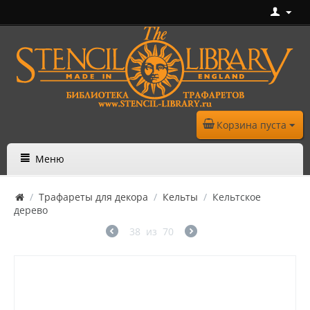
Корзина пуста
Меню
/
Трафареты для декора
/
Кельты
/
Кельтское
дерево
38
из
70