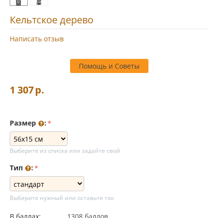
Кельтское дерево
Написать отзыв
Помощь и Советы
1 307
р.
Размер
:
Выберите из списка или задайте свой
Тип
:
Выберите нужный или оставьте так
В баллах:
1308 баллов