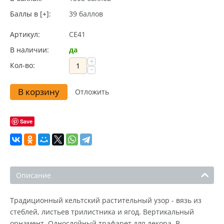
Баллы в [+]:
39 баллов
Артикул:
CE41
В наличии:
да
+
Кол-во:
−
В корзину
Отложить
Save
Описание
Традиционный кельтский растительный узор - вязь из
стеблей, листьев трилистника и ягод. Вертикальный
орнамент. Однослойный трафарет для декора. В