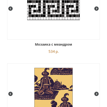
Мозаика с меандром
534
р.