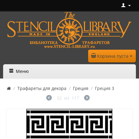
Корзина пуста
Меню
/
Трафареты для декора
/
Греция
/
Греция 3
32
из
117