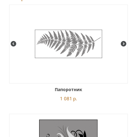
Папоротник
1 081
р.