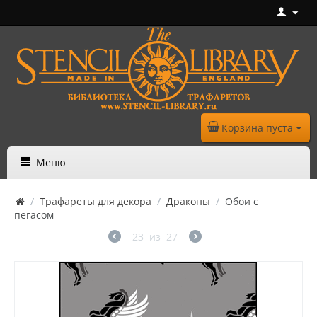
Корзина пуста
Меню
/
Трафареты для декора
/
Драконы
/
Обои с
пегасом
23
из
27