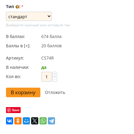
Тип
:
Выберите нужный или оставьте так
В баллах:
674 балла
Баллы в [+]:
20 баллов
Артикул:
CS74R
В наличии:
да
+
Кол-во:
−
В корзину
Отложить
Save