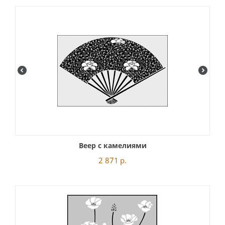
Веер с камелиями
2 871
р.