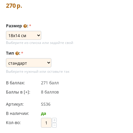
270
р.
Размер
:
Выберите из списка или задайте свой
Тип
:
Выберите нужный или оставьте так
В баллах:
271 балл
Баллы в [+]:
8 баллов
Артикул:
SS36
В наличии:
да
+
Кол-во:
−