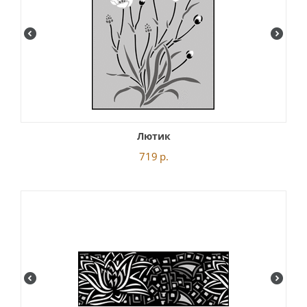
Лютик
719
р.