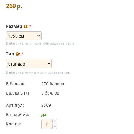
269
р.
Размер
:
Выберите из списка или задайте свой
Тип
:
Выберите нужный или оставьте так
В баллах:
270 баллов
Баллы в [+]:
8 баллов
Артикул:
SS69
В наличии:
да
+
Кол-во:
−