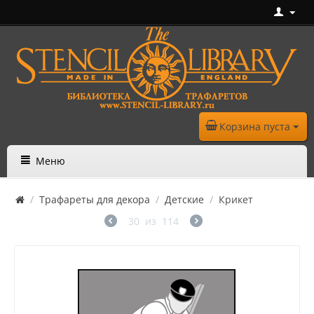
Корзина пуста
Меню
/
Трафареты для декора
/
Детские
/
Крикет
30
из
114