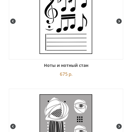
Ноты и нотный стан
675
р.