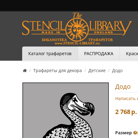
Каталог трафаретов
РАСПРОДАЖА
Краск
/
Трафареты для декора
/
Детские
/
Додо
Додо
Написать 
2 768
р.
Размер