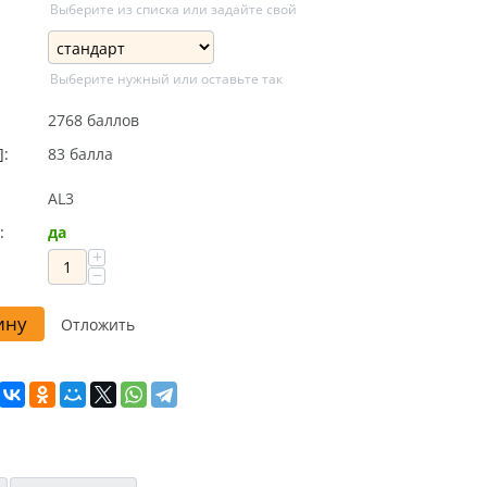
Выберите из списка или задайте свой
Выберите нужный или оставьте так
2768 баллов
]:
83 балла
AL3
:
да
+
−
ину
Отложить