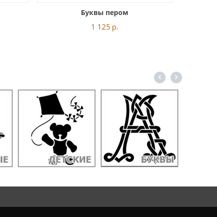
Буквы пером
1 125
р.