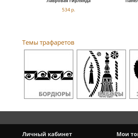
Лавровая гирлянда
Панел
534
р.
Темы трафаретов
Личный кабинет
Мои то