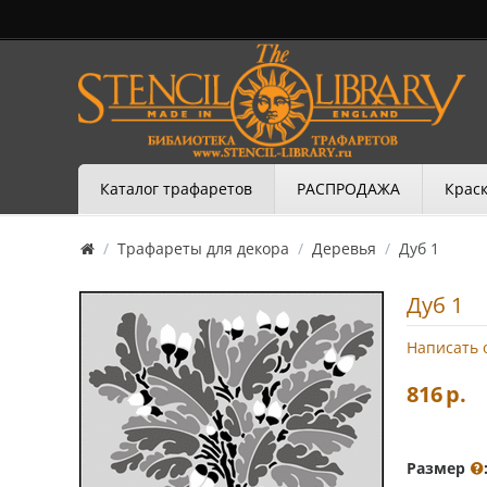
Каталог трафаретов
РАСПРОДАЖА
Краск
/
Трафареты для декора
/
Деревья
/
Дуб 1
Дуб 1
Написать 
816
р.
Размер