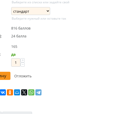
Выберите из списка или задайте свой
Выберите нужный или оставьте так
816 баллов
]:
24 балла
165
:
да
+
−
ину
Отложить