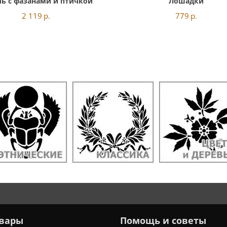
ь с фазанами и птичкой
Лошадки
2 119
р.
779
р.
вары
Помощь и советы