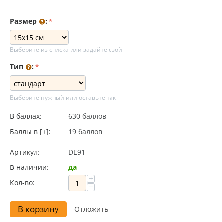
Размер
:
Выберите из списка или задайте свой
Тип
:
Выберите нужный или оставьте так
В баллах:
630 баллов
Баллы в [+]:
19 баллов
Артикул:
DE91
В наличии:
да
+
Кол-во:
−
В корзину
Отложить