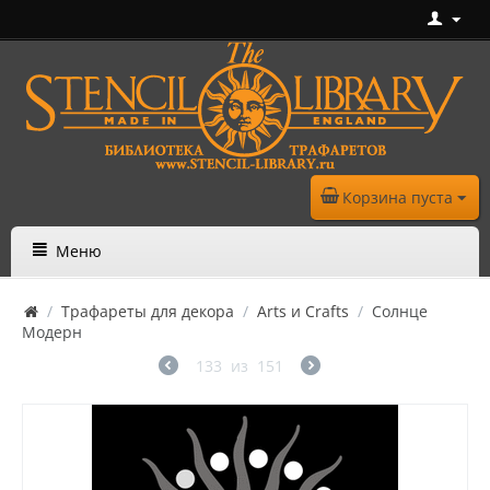
Корзина пуста
Меню
/
Трафареты для декора
/
Arts и Crafts
/
Солнце
Модерн
133
из
151