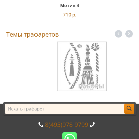
Мотив 4
710
р.
Темы трафаретов
8(495)978-9799