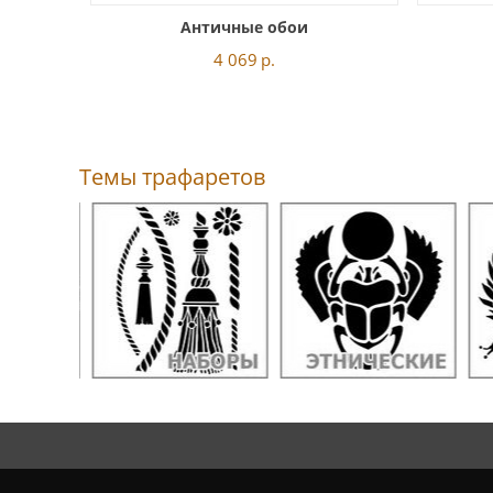
Античные обои
4 069
р.
Темы трафаретов