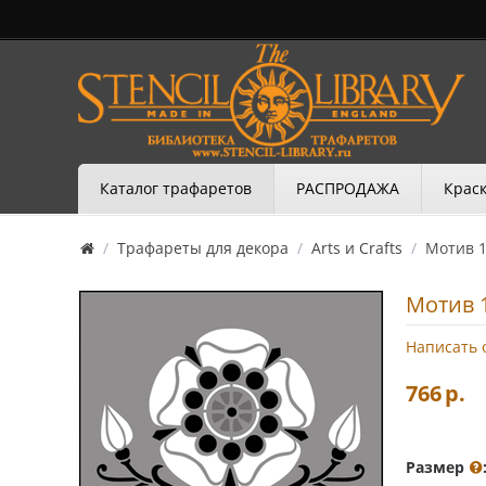
Каталог трафаретов
РАСПРОДАЖА
Краск
/
Трафареты для декора
/
Arts и Crafts
/
Мотив 
Мотив 
Написать 
766
р.
Размер