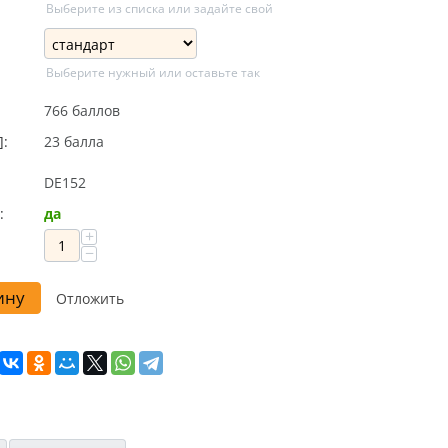
Выберите из списка или задайте свой
Выберите нужный или оставьте так
766 баллов
]:
23 балла
DE152
:
да
+
−
ину
Отложить