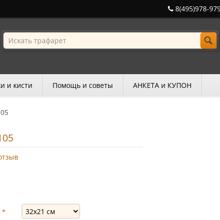
8(495)978-97
и и кисти
Помощь и советы
АНКЕТА и КУПОН
105
105
отзыв
: