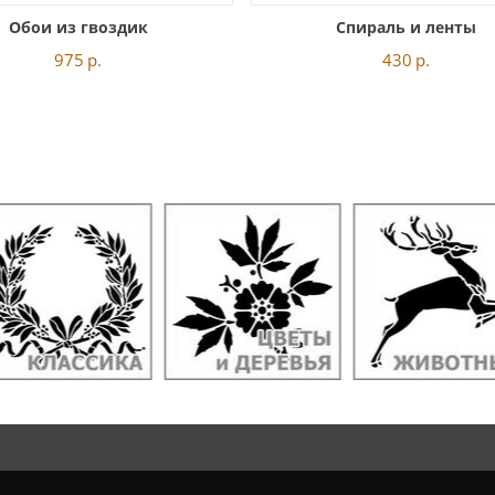
Обои из гвоздик
Спираль и ленты
975
р.
430
р.