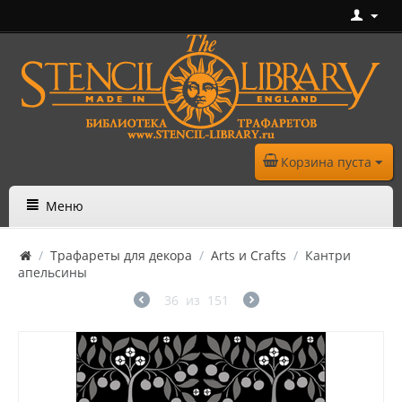
Корзина пуста
Меню
/
Трафареты для декора
/
Arts и Crafts
/
Кантри
апельсины
36
из
151