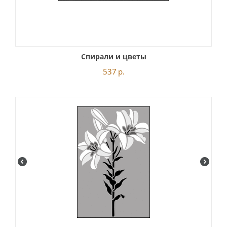
Спирали и цветы
537
р.