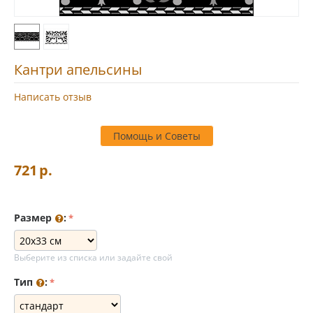
Кантри апельсины
Написать отзыв
Помощь и Советы
721
р.
Размер
:
Выберите из списка или задайте свой
Тип
: