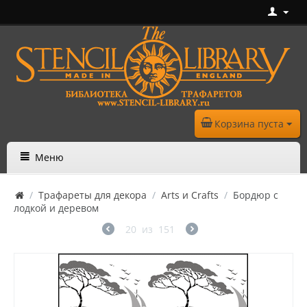
Корзина пуста
Меню
/
Трафареты для декора
/
Arts и Crafts
/
Бордюр с
лодкой и деревом
20
из
151