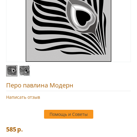
Перо павлина Модерн
Написать отзыв
Помощь и Советы
585
р.