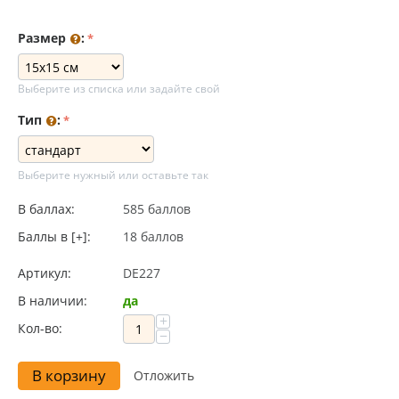
Размер
:
Выберите из списка или задайте свой
Тип
:
Выберите нужный или оставьте так
В баллах:
585 баллов
Баллы в [+]:
18 баллов
Артикул:
DE227
В наличии:
да
+
Кол-во:
−
В корзину
Отложить