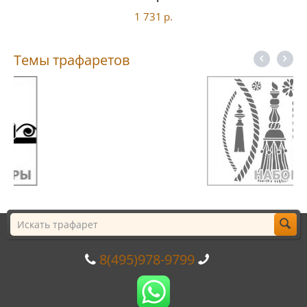
1 731
р.
Темы трафаретов
8(495)978-9799