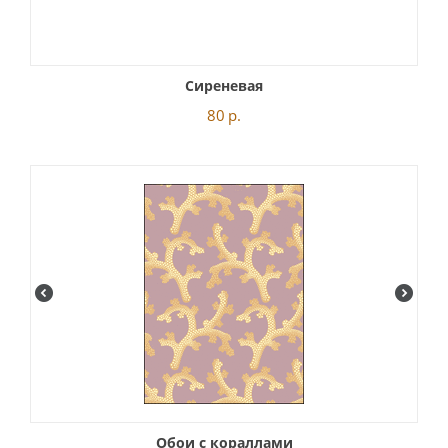
Сиреневая
80
р.
Обои с кораллами