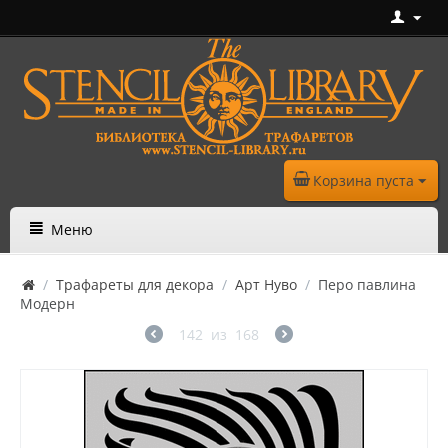
Корзина пуста
Меню
/
Трафареты для декора
/
Арт Нуво
/
Перо павлина
Модерн
142
из
168