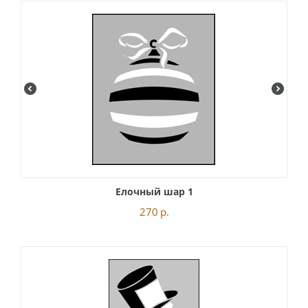
Елочный шар 1
270
р.