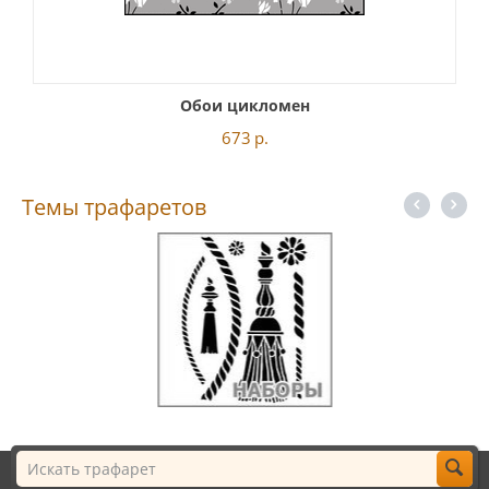
Обои цикломен
673
р.
Темы трафаретов