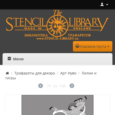
Корзина пуста
Меню
/
Трафареты для декора
/
Арт Нуво
/
Лилии и
тигры
75
из
168