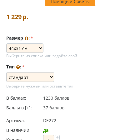
Помощь и Советы
1 229
р.
Размер
:
Выберите из списка или задайте свой
Тип
:
Выберите нужный или оставьте так
В баллах:
1230 баллов
Баллы в [+]:
37 баллов
Артикул:
DE272
В наличии:
да
+
Кол-во: