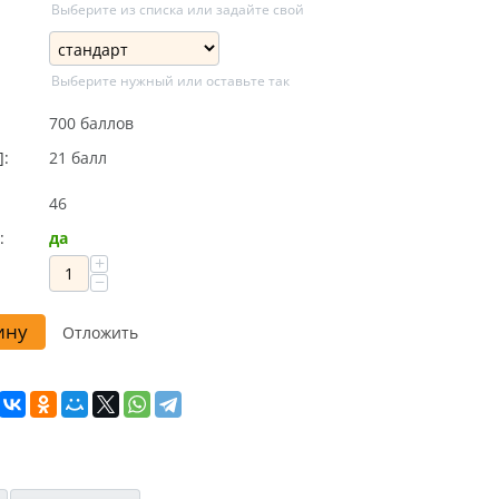
Выберите из списка или задайте свой
Выберите нужный или оставьте так
700 баллов
]:
21 балл
46
:
да
+
−
ину
Отложить