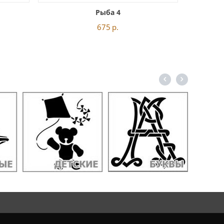
Рыба 4
675
р.