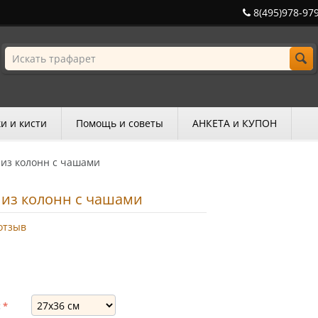
8(495)978-97
и и кисти
Помощь и советы
АНКЕТА и КУПОН
 из колонн с чашами
 из колонн с чашами
отзыв
: