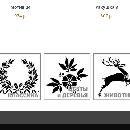
Мотив 24
Ракушка 8
974
р.
807
р.