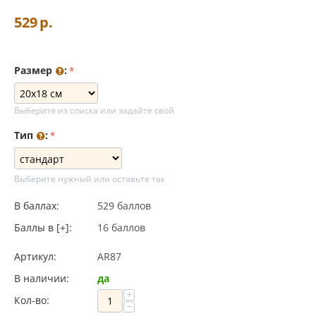
529
р.
Размер
:
Выберите из списка или задайте свой
Тип
:
Выберите нужный или оставьте так
В баллах:
529 баллов
Баллы в [+]:
16 баллов
Артикул:
AR87
В наличии:
да
+
Кол-во:
−