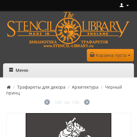
Корзина пуста
Меню
/
Трафареты для декора
/
Архитектура
/
Черный
принц
147
из
150