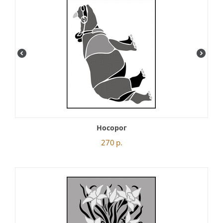
Носорог
270
р.