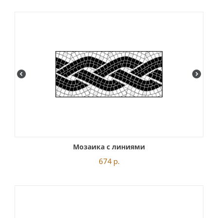
Мозаика с линиями
674
р.