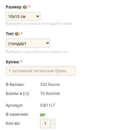
Размер
:
Выберите из списка или задайте свой
Тип
:
Выберите нужный или оставьте так
Буква:
В баллах:
332 балла
Баллы в [+]:
10 баллов
Артикул:
SIB11LT
В наличии:
да
+
Кол-во:
−