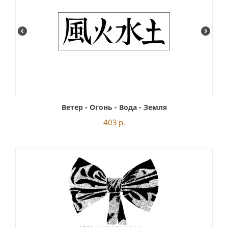
Ветер - Огонь - Вода - Земля
403
р.