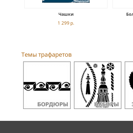
Чашки
Бо
1 299
р.
Темы трафаретов