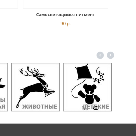
Самосветящийся пигмент
90
р.