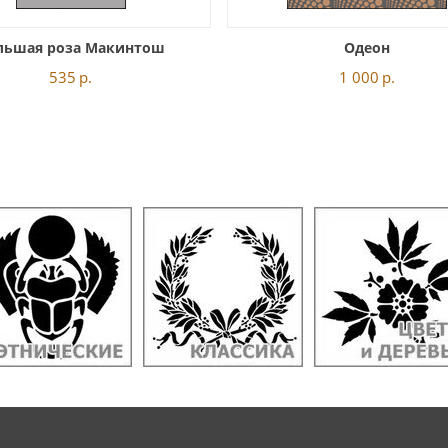
льшая роза Макинтош
Одеон
535
р.
1 000
р.