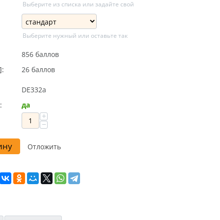
Выберите из списка или задайте свой
Выберите нужный или оставьте так
856 баллов
]:
26 баллов
DE332a
:
да
+
−
ину
Отложить