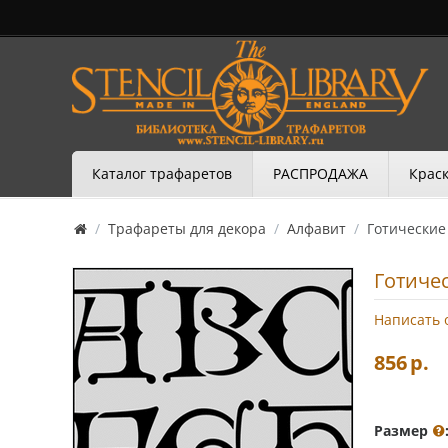
Каталог трафаретов
РАСПРОДАЖА
Краск
/
Трафареты для декора
/
Алфавит
/
Готические
Готиче
Написать 
856
р.
Размер