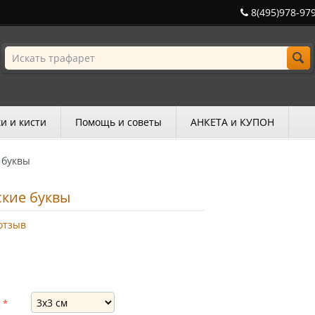
8(495)978-97
и и кисти
Помощь и советы
АНКЕТА и КУПОН
 буквы
ские буквы
отзыв
: