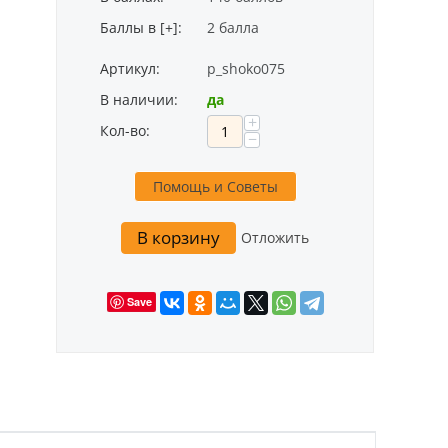
Баллы в [+]:
2 балла
Артикул:
p_shoko075
В наличии:
да
+
Кол-во:
−
Помощь и Советы
В корзину
Отложить
Save