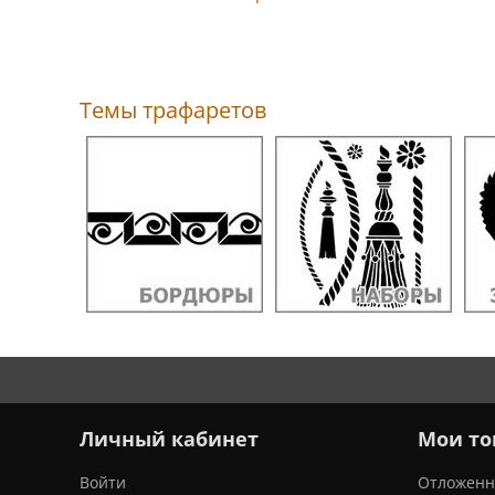
Темы трафаретов
Личный кабинет
Мои то
Войти
Отложен