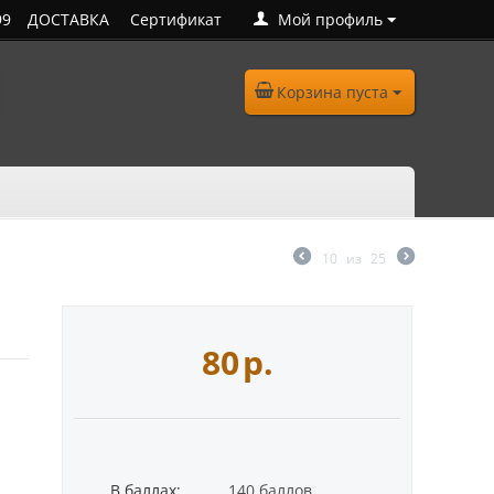
99
ДОСТАВКА
Сертификат
Мой профиль
Корзина пуста
10
из
25
80
р.
В баллах:
140 баллов