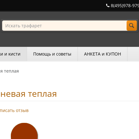
8(495)978-97
и и кисти
Помощь и советы
АНКЕТА и КУПОН
я теплая
невая теплая
писать отзыв