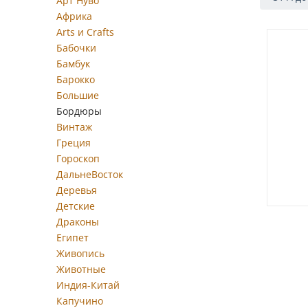
Арт Нуво
Африка
Arts и Crafts
Бабочки
Бамбук
Барокко
Большие
Бордюры
Винтаж
Греция
Гороскоп
ДальнеВосток
Деревья
Детские
Драконы
Египет
Живопись
Животные
Индия-Китай
Капучино