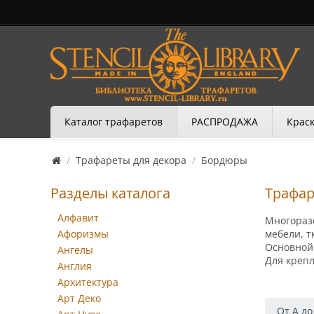
Каталог трафаретов
РАСПРОДАЖА
Краск
/
Трафареты для декора
/
Бордюры
Разделы каталога
Трафа
Алфавит
Многораз
Афоризмы
мебели, т
Основной 
Ангелы
Для креп
Англия
Архитектура
Арт Деко
От А до