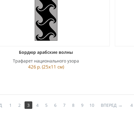
Бордюр арабские волны
Трафарет национального узора
426
р.
(25x11 см)
Д
1
2
3
4
5
6
7
8
9
10
ВПЕРЕД
4