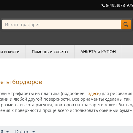
8(495)978-97
и и кисти
Помощь и советы
АНКЕТА и КУПОН
реты бордюров
овые трафареты из пластика
(подробнее -
здесь
)
для рисования
кани и любой другой поверхности.
Все орнаменты сделаны так, 
размер - высота рисунка, повторов на трафарете может быть о
ления к поверхности проще всего использовать обычный бумаж
 Я
12 /стр.