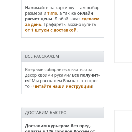
На­жи­май­те на картинку - там выбор
размера и
типа
, а так же
онлайн
рас­чет цены
. Любой заказ
сде­лаем
за день
. Трафа­реты можно купить
от 1 штуки с доставкой
.
ВСЕ РАССКАЖЕМ
Впервые собираетесь взяться за
декор своими руками?
Все по­лу­чит­
ся!
Мы расскажем Вам как, это прос­
то -
читайте наши инструкции
!
ДОСТАВИМ БЫСТРО
Доставим курьером без пред­
опла­ты в 126 горо­дов России от