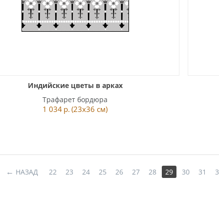
Индийские цветы в арках
Трафарет бордюра
1 034
р.
(23x36 см)
НАЗАД
22
23
24
25
26
27
28
29
30
31