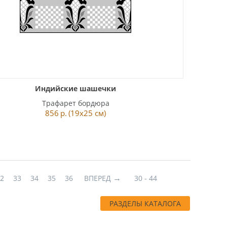
Индийские шашечки
Трафарет бордюра
856
р.
(19x25 см)
32
33
34
35
36
ВПЕРЕД
30 - 44
РАЗДЕЛЫ КАТАЛОГА