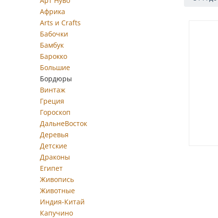
Арт Нуво
Африка
Arts и Crafts
Бабочки
Бамбук
Барокко
Большие
Бордюры
Винтаж
Греция
Гороскоп
ДальнеВосток
Деревья
Детские
Драконы
Египет
Живопись
Животные
Индия-Китай
Капучино