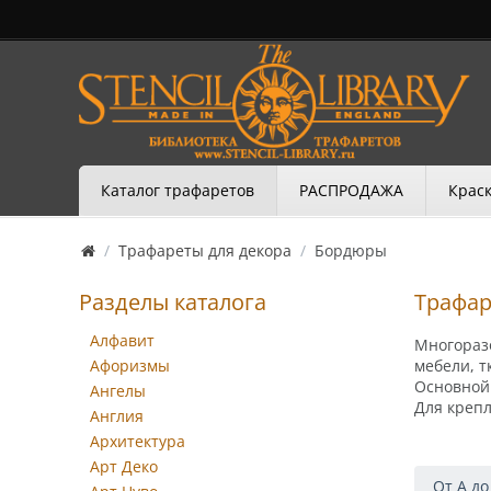
Каталог трафаретов
РАСПРОДАЖА
Краск
/
Трафареты для декора
/
Бордюры
Разделы каталога
Трафа
Алфавит
Многораз
Афоризмы
мебели, т
Основной 
Ангелы
Для креп
Англия
Архитектура
Арт Деко
От А до