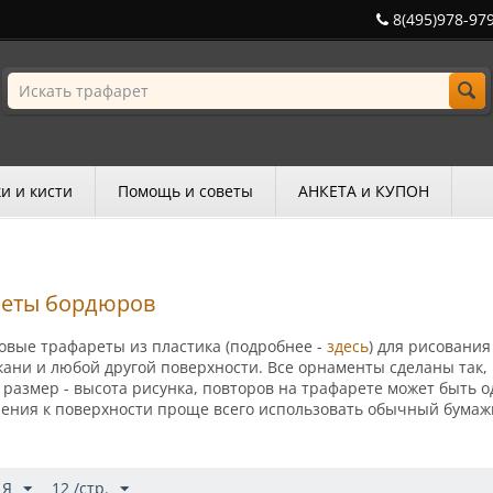
8(495)978-97
и и кисти
Помощь и советы
АНКЕТА и КУПОН
реты бордюров
овые трафареты из пластика
(подробнее -
здесь
)
для рисования
кани и любой другой поверхности.
Все орнаменты сделаны так, 
размер - высота рисунка, повторов на трафарете может быть о
ления к поверхности проще всего использовать обычный бумаж
 Я
12 /стр.