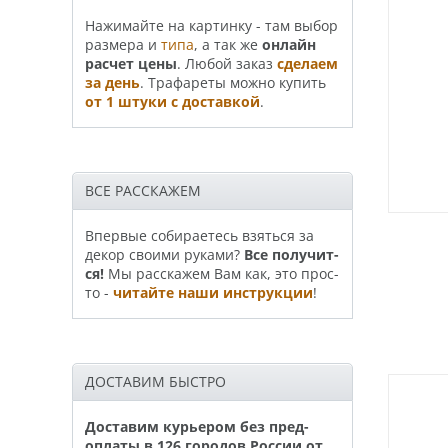
На­жи­май­те на картинку - там выбор
размера и
типа
, а так же
онлайн
рас­чет цены
. Любой заказ
сде­лаем
за день
. Трафа­реты можно купить
от 1 штуки с доставкой
.
ВСЕ РАССКАЖЕМ
Впервые собираетесь взяться за
декор своими руками?
Все по­лу­чит­
ся!
Мы расскажем Вам как, это прос­
то -
читайте наши инструкции
!
ДОСТАВИМ БЫСТРО
Доставим курьером без пред­
опла­ты в 126 горо­дов России от